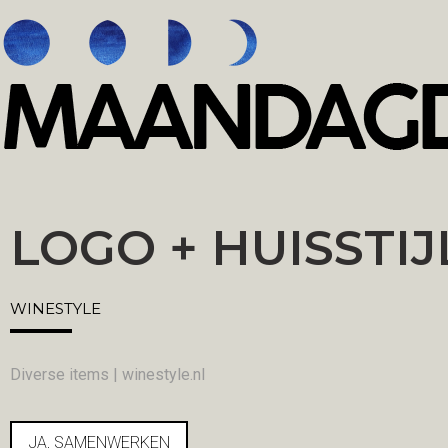
LOGO + HUISSTIJ
WINESTYLE
Diverse items | winestyle.nl
JA, SAMENWERKEN